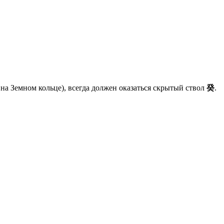
у на Земном кольце), всегда должен оказаться скрытый ствол
癸
.