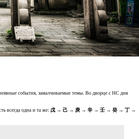
неявные события, замалчиваемые темы. Во дворце с НС дня
ь всегда одна и та же:
戊 → 己 → 庚 → 辛 → 壬 → 癸 → 丁 →