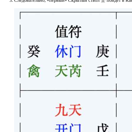
Следовательно, «первый» Скрытый ствол 壬 пойдет в Ка