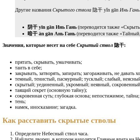
Другие названия
Скрытого ствола
隐干 yǐn gān
Инь Гань
阴干 yīn gān Инь Гань
(переводится также «Скрыты
暗干 àn gān Ань Гань
(переводится также «Тайный,
Значения, которые несет на себе
Скрытый ствол
隐干:
прятать, скрывать, умалчивать;
таить в себе;
закрывать, затворять, запирать; загораживать, не давать х
темный, тенистый, пасмурный; тусклый; слабый, неясны
скрытый; уединенный, укромный; неявный, сокровенный
таящий секрет (основную тайну);
сокровенная суть; глубокая основа; непостижимое, тайна;
тень;
намек, иносказание; загадка.
Как расставить скрытые стволы
Определите Небесный ствол часа.
Найдите дворец, в котором находятся Главные врата на Н