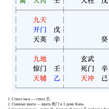
Ствол часа — ствол 壬.
Главные врата — врата 死门 в 1 доме Кань.