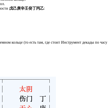
ол.
ьности
戊己庚辛壬癸丁丙乙
:
емном кольце (то есть там, где стоит Инструмент декады по час