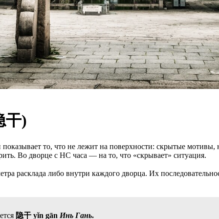
(隐干)
показывает то, что не лежит на поверхности: скрытые мотивы, 
рить. Во дворце с НС часа — на то, что «скрывает» ситуация.
тра расклада либо внутри каждого дворца. Их последовательност
ется
隐干 yǐn gān
Инь Гань
.