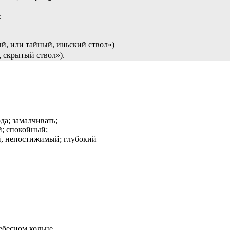
:
й, или тайный, иньский ствол»)
 скрытый ствол»).
ода; замалчивать;
й; спокойный;
, непостижимый; глубокий
ебесном кольце.