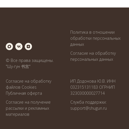
Политика в отношении
обработки персональных
данны
х
Согласие на обработку
персональных данных
© Все права защищены.
"Шу-гун 书宫"
Согласие на обработку
ИП Додонова Ю.В. ИНН
файлов Cookies
032315131183 ОГРНИП
Публичная оферта
323030000027714
Согласие на получение
Служба поддержки:
рассылки и рекламных
support@shugun.ru
материалов