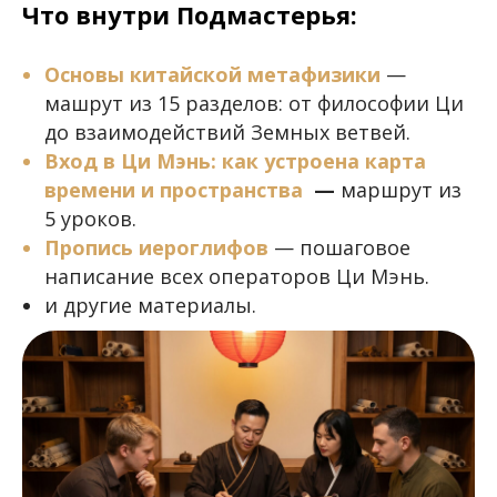
Что внутри Подмастерья:
Основы китайской метафизики
—
машрут из 15 разделов: от философии Ци
до взаимодействий Земных ветвей.
Вход в Ци Мэнь: как устроена карта
времени и пространства
—
маршрут из
5 уроков.
Пропись иероглифов
— пошаговое
написание всех операторов Ци Мэнь.
и другие материалы.